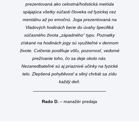
prezentovaná ako celostná/holistická metóda
spájajúca všetky súčasti človeka od fyzickej cez
mentálnu až po emočnú. Joga prezentovaná na
Vladových hodinách berie do úvahy špecifiká
súčasného života „západného“ typu. Poznatky
získané na hodinách jogy sú využiteľné v dennom
živote. Cvičenie posilňuje vôľu, pozornosť, vedomé
prežívanie toho, čo sa deje okolo nás.
Nezanedbateľné sú aj priaznivé učinky na fyzické
telo. Zlepšená pohyblivosť a silný chrbát sa zídu
každý deň.
Rado D.
– manažér predaja