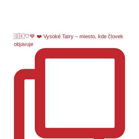
🇸🇰🤍💙 ❤️ Vysoké Tatry – miesto, kde človek
objavuje