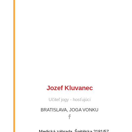
Jozef Kluvanec
Učiteľ jogy - hosťujúci
BRATISLAVA
,
JOGA VONKU
Medická záhrada, Špitálska 2181/57,