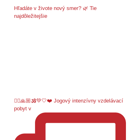
Hľadáte v živote nový smer? 🌿 Tie
najdôležitejšie
🤸‍♂️🙏🏼🕉️💚🤍❤️ Jogový intenzívny vzdelávací
pobyt v