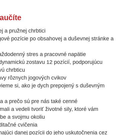
aučíte
 a pružnej chrbtici
jogové pozície po obsahovej a duševnej stránke a
aždodenný stres a pracovné napätie
-dynamickú zostavu 12 pozícií, podporujúcu
vú chrbticu
vy rôznych jogových cvikov
vieme si, ako je dych prepojený s duševným
ka a prečo sú pre nás také cenné
mali a vedeli tvoriť životné sily, ktoré vám
ebe a svojmu okoliu
itačné cvičenia
hajúci danej pozícii do jeho uskutočnenia cez