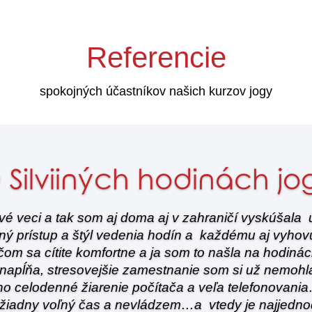
Referencie
spokojných účastníkov našich kurzov jogy
 Silviiných hodinách jo
 veci a tak som aj doma aj v zahraničí vyskúšala u
 iný prístup a štýl vedenia hodín a každému aj vyhovu
čom sa cítite komfortne a ja som to našla na hodinách
apĺňa, stresovejšie zamestnanie som si už nemohla v
o celodenné žiarenie počítača a veľa telefonovani
iadny voľný čas a nevládzem…a vtedy je najjedno