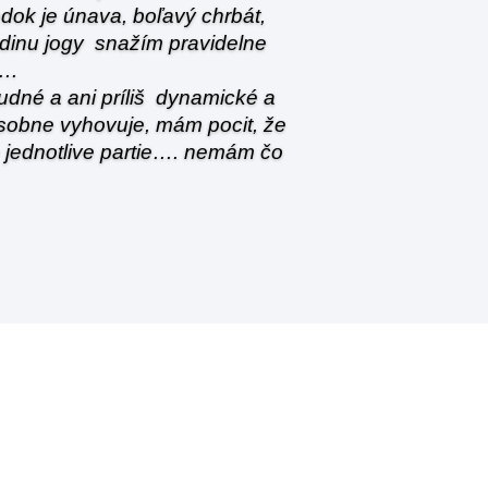
dok je únava, boľavý chrbát,
odinu jogy snažím pravidelne
á…
nudné a ani príliš dynamické a
sobne vyhovuje, mám pocit, že
 jednotlive partie…. nemám čo