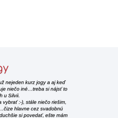
gy
ž nejeden kurz jogy a aj keď
je niečo iné…treba si nájsť to
 u Silvii.
ybrať :-), stále niečo riešim,
a…čize hlavne cez svadobnú
duchšie si povedať, ešte mám