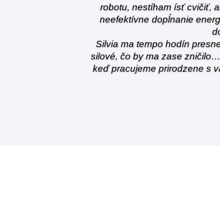
robotu, nestíham ísť cvičiť
neefektívne dopĺnanie energ
d
Silvia ma tempo hodín presne 
silové, čo by ma zase zničil
keď pracujeme prirodzene s v