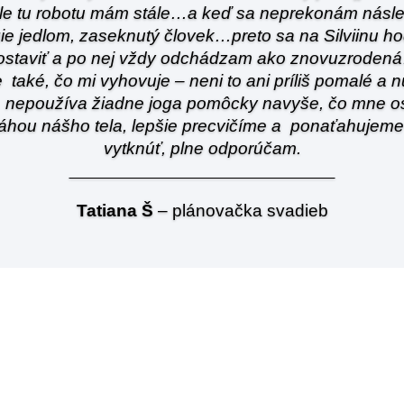
, ale tu robotu mám stále…a keď sa neprekonám násle
ie jedlom, zaseknutý človek…preto sa na Silviinu h
ostaviť a po nej vždy odchádzam ako znovuzroden
také, čo mi vyhovuje – neni to ani príliš pomalé a 
o… nepoužíva žiadne joga pomôcky navyše, čo mne o
áhou nášho tela, lepšie precvičíme a ponaťahujeme
vytknúť, plne odporúčam.
Tatiana Š
– plánovačka svadieb