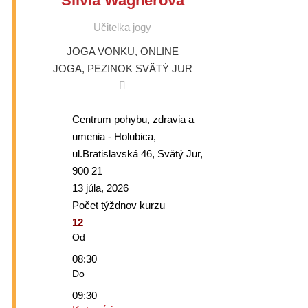
Silvia Wagnerová
Učitelka jogy
JOGA VONKU
,
ONLINE
JOGA
,
PEZINOK
SVÄTÝ JUR
Centrum pohybu, zdravia a
umenia - Holubica,
ul.Bratislavská 46, Svätý Jur,
900 21
13 júla, 2026
Počet týždnov kurzu
12
Od
08:30
Do
09:30