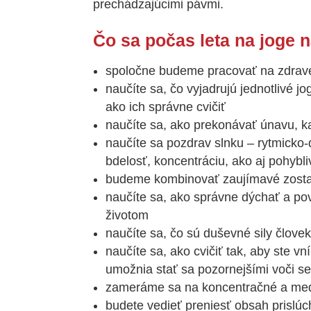
prechádzajúcimi pávmi.
Čo sa počas leta na joge n
spoločne budeme pracovať na zdravej
naučíte sa, čo vyjadrujú jednotlivé 
ako ich správne cvičiť
naučíte sa, ako prekonávať únavu, k
naučíte sa pozdrav slnku – rytmicko
bdelosť, koncentráciu, ako aj pohybli
budeme kombinovať zaujímavé zosta
naučíte sa, ako správne dýchať a po
životom
naučíte sa, čo sú duševné sily člove
naučíte sa, ako cvičiť tak, aby ste vní
umožnia stať sa pozornejšími voči s
zameráme sa na koncentračné a med
budete vedieť preniesť obsah prislúc