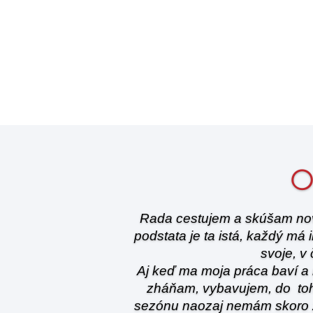
O
Rada cestujem a skúšam nové
podstata je ta istá, každý má
svoje, v 
Aj keď ma moja práca baví a n
zháňam, vybavujem, do toh
sezónu naozaj nemám skoro ž