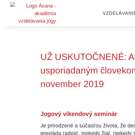
VZDELÁVANI
UŽ USKUTOČNENÉ: Ako
usporiadaným človekom
november 2019
Jogový víkendový seminár
Je prirodzené a súčasťou života, že 
prevláda radosť, inokedy žiaľ, niekedy 