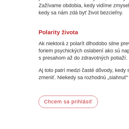
Zažívame obdobia, kedy vidíme zmysel a
kedy sa nám zdá byť život bezcieľny.
Polarity života
Ak niektorá z polarít dlhodobo silne pr
foriem psychických oslabení ako sú nap
s presahom až do zdravotných potiaží.
Aj toto patrí medzi časté dôvody, kedy
zmeniť. Niekedy sa rozhodnú „siahnuť“
Chcem sa prihlásiť