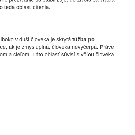
o teda oblasť cítenia.
lboko v duši človeka je skrytá
túžba po
áce, ak je zmysluplná, človeka nevyčerpá. Práve
om a cieľom. Táto oblasť súvisí s vôľou človeka.