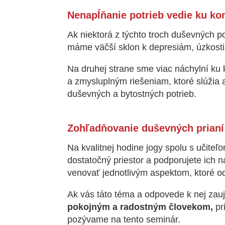
Nenapĺňanie potrieb vedie ku
Ak niektorá z týchto troch duševných p
máme väčší sklon k depresiám, úzkostia
Na druhej strane sme viac náchylní 
a zmysluplným riešeniam, ktoré slúžia 
duševných a bytostných potrieb.
Zohľadňovanie duševných prianí
Na kvalitnej hodine jogy spolu s učiteľ
dostatočný priestor a podporujete ich 
venovať jednotlivým aspektom, ktoré 
Ak vás táto téma a odpovede k nej zauj
pokojným a radostným človekom,
pr
pozývame na tento seminár.