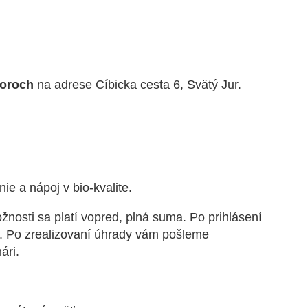
toroch
na adrese Cíbicka cesta 6, Svätý Jur.
ie a nápoj v bio-kvalite.
nosti sa p
latí vopred, plná suma. Po prihlásení
. Po zrealizovaní úhrady vám pošleme
ári.