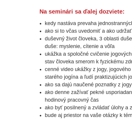
Na seminári sa ďalej dozviete:
kedy nastáva prevaha jednostranných
ako si to včas uvedomiť a ako udrža
duševný život človeka, 3 oblasti duše
duše: myslenie, cítenie a vôľa
ukážka a spoločné cvičenie jogových
stav človeka smerom k fyzickému zd
cenné video ukážky z jogy, jogového
starého jogína a ľudí praktizujúc
ako sa dajú naučené poznatky z jogy
ako denne zažívať pekné usporiadané
hodinový pracovný čas
ako byť posilnený a zvládať úlohy 
bude aj priestor na vaše otázky k té