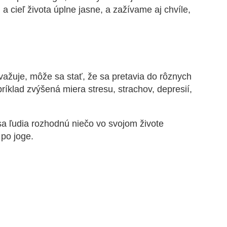
 cieľ života úplne jasne, a zažívame aj chvíle,
evažuje, môže sa stať, že sa pretavia do rôznych
ríklad zvýšená miera stresu, strachov, depresií,
 sa ľudia rozhodnú niečo vo svojom živote
 po joge.