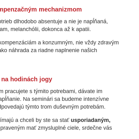
 kompenzačným mechanizmom
otrieb dlhodobo absentuje a nie je napĺňaná,
m, melanchólii, dokonca až k apatii.
ku kompenzáciám a konzumným, nie vždy zdravým
ako náhrada za riadne naplnenie našich
 na hodinách jogy
om pracujete s týmito potrebami, dávate im
napĺňanie. Na seminári sa budeme intenzívne
odpovedajú týmto trom duševným potrebám.
ímajú a chceli by ste sa stať
usporiadaným,
ipraveným mať zmysluplné ciele, srdečne vás