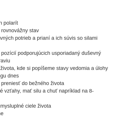
 polarít
ť rovnovážny stav
vných potrieb a prianí a ich súvis so silami
 pozícií podporujúcich usporiadaný duševný
raviu
 života, kde si popíšeme stavy vedomia a úlohy
ich jogu dnes
 preniesť do bežného života
 vzťahy, mať silu a chuť napríklad na 8-
a zmysluplné ciele života
me