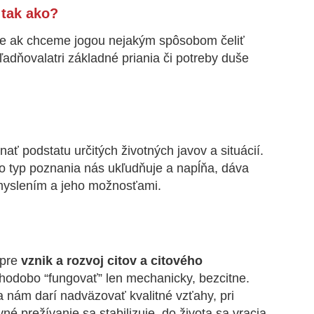
 tak ako?
že ak chceme jogou nejakým spôsobom čeliť
adňovalatri základné priania či potreby duše
nať podstatu určitých životných javov a situácií.
to typ poznania nás ukľudňuje a napĺňa, dáva
s myslením a jeho možnosťami.
pre
vznik a rozvoj citov a citového
lhodobo “fungovať” len mechanicky, bezcitne.
 nám darí nadväzovať kvalitné vzťahy, pri
vné prežívanie sa stabilizuje, do života sa vracia