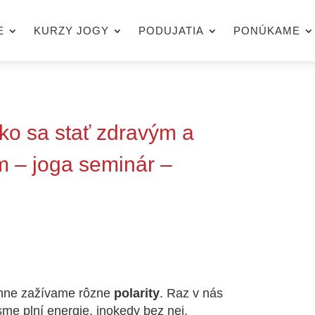
E
KURZY JOGY
PODUJATIA
PONÚKAME
 sa stať zdravým a
 – joga seminár –
denne zažívame rôzne
polarity
. Raz v nás
sme plní energie, inokedy bez nej.