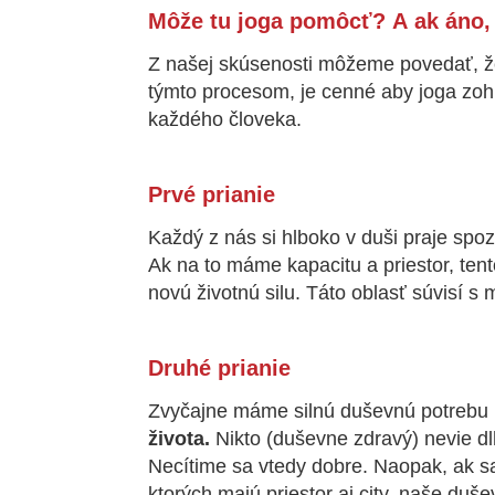
Môže tu joga pomôcť?
A ak áno,
Z našej skúsenosti môžeme povedať, 
týmto procesom, je cenné aby joga zohľ
každého človeka.
Prvé prianie
Každý z nás si hlboko v duši praje spoz
Ak na to máme kapacitu a priestor, ten
novú životnú silu. Táto oblasť súvisí 
Druhé prianie
Zvyčajne máme silnú duševnú potrebu 
života.
Nikto (duševne zdravý) nevie d
Necítime sa vtedy dobre. Naopak, ak sa
ktorých majú priestor aj city, naše duše