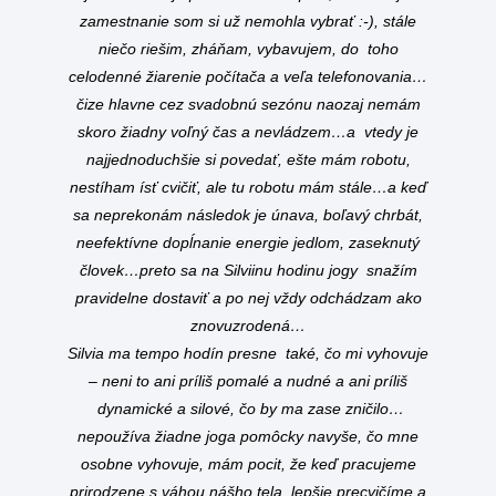
zamestnanie som si už nemohla vybrať :-), stále
niečo riešim, zháňam, vybavujem, do toho
celodenné žiarenie počítača a veľa telefonovania…
čize hlavne cez svadobnú sezónu naozaj nemám
skoro žiadny voľný čas a nevládzem…a vtedy je
najjednoduchšie si povedať, ešte mám robotu,
nestíham ísť cvičiť, ale tu robotu mám stále…a keď
sa neprekonám následok je únava, boľavý chrbát,
neefektívne dopĺnanie energie jedlom, zaseknutý
človek…preto sa na Silviinu hodinu jogy snažím
pravidelne dostaviť a po nej vždy odchádzam ako
znovuzrodená…
Silvia ma tempo hodín presne také, čo mi vyhovuje
– neni to ani príliš pomalé a nudné a ani príliš
dynamické a silové, čo by ma zase zničilo…
nepoužíva žiadne joga pomôcky navyše, čo mne
osobne vyhovuje, mám pocit, že keď pracujeme
prirodzene s váhou nášho tela, lepšie precvičíme a