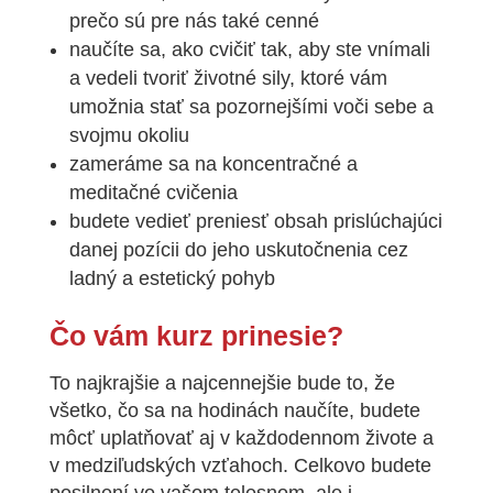
prečo sú pre nás také cenné
naučíte sa, ako cvičiť tak, aby ste vnímali
a vedeli tvoriť životné sily, ktoré vám
umožnia stať sa pozornejšími voči sebe a
svojmu okoliu
zameráme sa na koncentračné a
meditačné cvičenia
budete vedieť preniesť obsah prislúchajúci
danej pozícii do jeho uskutočnenia cez
ladný a estetický pohyb
Čo vám kurz prinesie?
To najkrajšie a najcennejšie bude to, že
všetko, čo sa na hodinách naučíte, budete
môcť uplatňovať aj v každodennom živote a
v medziľudských vzťahoch.
Celkovo budete
posilnení vo vašom telesnom, ale i