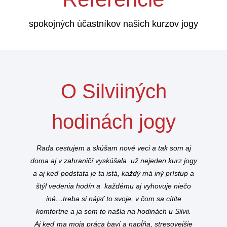
spokojných účastníkov našich kurzov jogy
O Silviiných
hodinách jogy
Rada cestujem a skúšam nové veci a tak som aj
doma aj v zahraničí vyskúšala už nejeden kurz jogy
a aj keď podstata je ta istá, každý má iný prístup a
štýl vedenia hodín a každému aj vyhovuje niečo
iné…treba si nájsť to svoje, v čom sa cítite
komfortne a ja som to našla na hodinách u Silvii.
Aj keď ma moja práca baví a napĺňa, stresovejšie