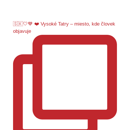
🇸🇰🤍💙 ❤️ Vysoké Tatry – miesto, kde človek
objavuje