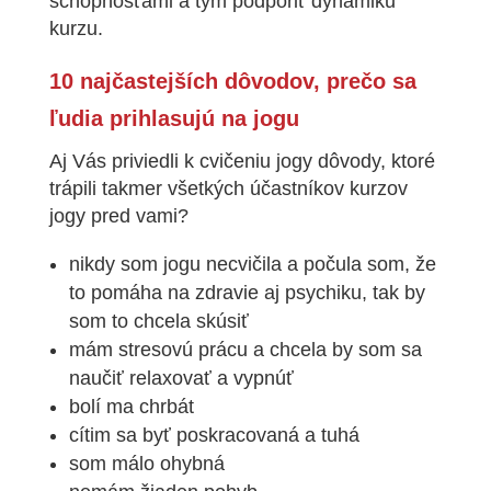
schopnosťami a tým podporiť dynamiku
kurzu.
10 najčastejších dôvodov, prečo sa
ľudia prihlasujú na jogu
Aj Vás priviedli k cvičeniu jogy dôvody, ktoré
trápili takmer všetkých účastníkov kurzov
jogy pred vami?
nikdy som jogu necvičila a počula som, že
to pomáha na zdravie aj psychiku, tak by
som to chcela skúsiť
mám stresovú prácu a chcela by som sa
naučiť relaxovať a vypnúť
bolí ma chrbát
cítim sa byť poskracovaná a tuhá
som málo ohybná