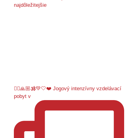
najdôležitejšie
🤸‍♂️🙏🏼🕉️💚🤍❤️ Jogový intenzívny vzdelávací
pobyt v