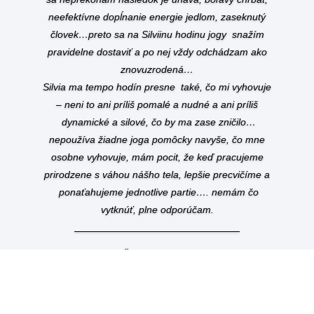
neefektívne dopĺnanie energie jedlom, zaseknutý
človek…preto sa na Silviinu hodinu jogy snažím
pravidelne dostaviť a po nej vždy odchádzam ako
znovuzrodená…
Silvia ma tempo hodín presne také, čo mi vyhovuje
– neni to ani príliš pomalé a nudné a ani príliš
dynamické a silové, čo by ma zase zničilo…
nepoužíva žiadne joga pomôcky navyše, čo mne
osobne vyhovuje, mám pocit, že keď pracujeme
prirodzene s váhou nášho tela, lepšie precvičíme a
ponaťahujeme jednotlive partie…. nemám čo
vytknúť, plne odporúčam.
Tatiana Š
– plánovačka svadieb