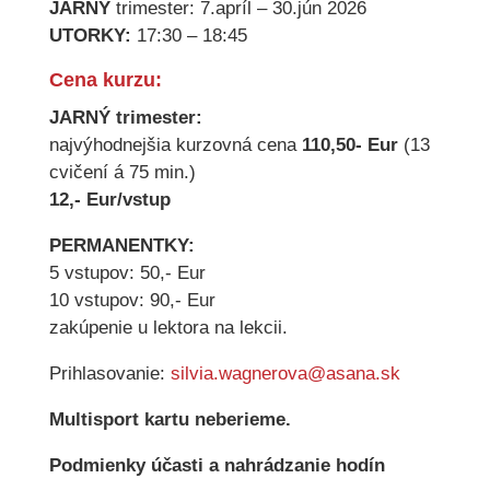
JARNÝ
trimester: 7.apríl – 30.jún 2026
UTORKY:
17:30 – 18:45
Cena kurzu:
JARNÝ trimester:
najvýhodnejšia kurzovná cena
110,50- Eur
(13
cvičení á 75 min.)
12,- Eur/vstup
PERMANENTKY:
5 vstupov: 50,- Eur
10 vstupov: 90,- Eur
zakúpenie u lektora na lekcii.
Prihlasovanie:
silvia.wagnerova@asana.sk
Multisport kartu neberieme.
Podmienky účasti a nahrádzanie hodín