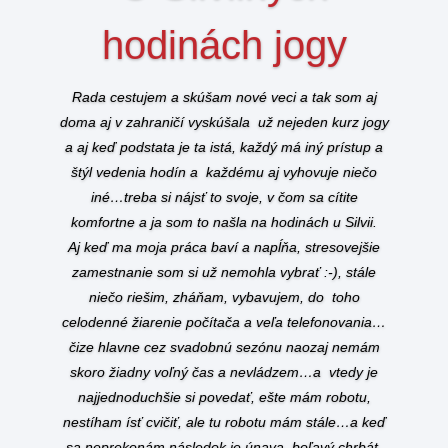
hodinách jogy
Rada cestujem a skúšam nové veci a tak som aj
doma aj v zahraničí vyskúšala už nejeden kurz jogy
a aj keď podstata je ta istá, každý má iný prístup a
štýl vedenia hodín a každému aj vyhovuje niečo
iné…treba si nájsť to svoje, v čom sa cítite
komfortne a ja som to našla na hodinách u Silvii.
Aj keď ma moja práca baví a napĺňa, stresovejšie
zamestnanie som si už nemohla vybrať :-), stále
niečo riešim, zháňam, vybavujem, do toho
celodenné žiarenie počítača a veľa telefonovania…
čize hlavne cez svadobnú sezónu naozaj nemám
skoro žiadny voľný čas a nevládzem…a vtedy je
najjednoduchšie si povedať, ešte mám robotu,
nestíham ísť cvičiť, ale tu robotu mám stále…a keď
sa neprekonám následok je únava, boľavý chrbát,