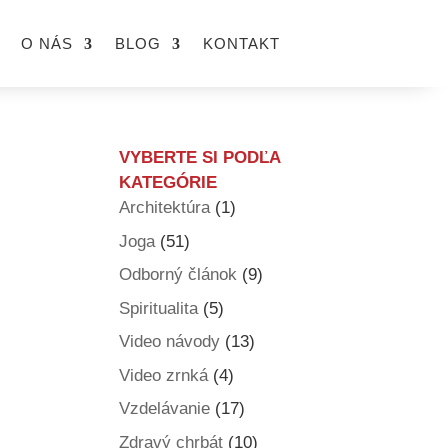
O NÁS
BLOG
KONTAKT
VYBERTE SI PODĽA
KATEGÓRIE
Architektúra
(1)
Joga
(51)
Odborný článok
(9)
Spiritualita
(5)
Video návody
(13)
Video zrnká
(4)
Vzdelávanie
(17)
Zdravý chrbát
(10)