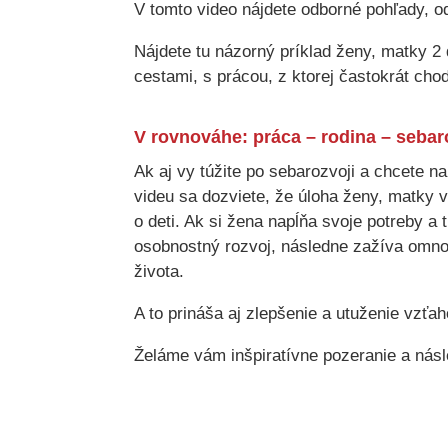
V tomto video nájdete odborné pohľady, o
Nájdete tu názorný príklad ženy, matky 2 
cestami, s prácou, z ktorej častokrát cho
V rovnováhe: práca – rodina – sebar
Ak aj vy túžite po sebarozvoji a chcete na
videu sa dozviete, že úloha ženy, matky v
o deti. Ak si žena napĺňa svoje potreby a 
osobnostný rozvoj, následne zažíva omnoh
života.
A to prináša aj zlepšenie a utuženie vzťa
Želáme vám inšpiratívne pozeranie a nás