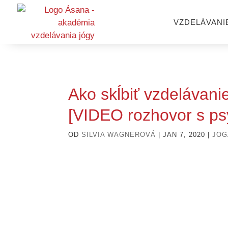
VZDELÁVANI
Ako skĺbiť vzdelávanie
[VIDEO rozhovor s p
OD
SILVIA WAGNEROVÁ
|
JAN 7, 2020
|
JOG