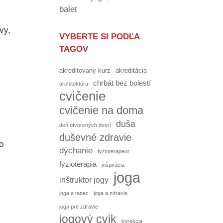
balet
vy,
VYBERTE SI PODĽA
TAGOV
akreditovaný kurz
akreditácia
chrbát bez bolestí
architektúra
cvičenie
cvičenie na doma
duša
deň otvorených dverí
duševné zdravie
o
dýchanie
fyzioterapeut
fyzioterapia
inšpirácia
joga
inštruktor jogy
joga a tanec
joga a zdravie
joga pre zdravie
jogový cvik
korekcia