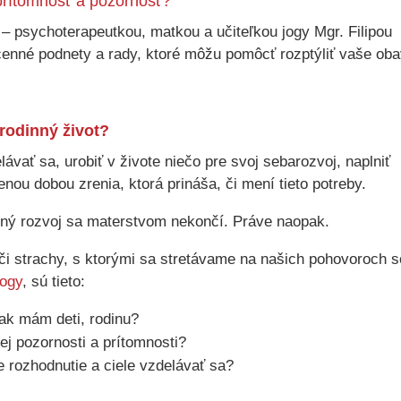
u prítomnosť a pozornosť?
 – psychoterapeutkou, matkou a učiteľkou jogy Mgr. Filipou
enné podnety a rady, ktoré môžu pomôcť rozptýliť vaše oba
 rodinný život?
ávať sa, urobiť v živote niečo pre svoj sebarozvoj, naplniť
zenou dobou zrenia, ktorá prináša, či mení tieto potreby.
evný rozvoj sa materstvom nekončí. Práve naopak.
 či strachy, s ktorými sa stretávame na našich pohovoroch s
jogy
, sú tieto:
 ak mám deti, rodinu?
ej pozornosti a prítomnosti?
rozhodnutie a ciele vzdelávať sa?