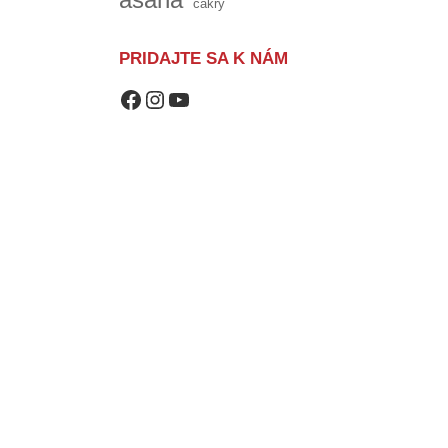
čakry
PRIDAJTE SA K NÁM
https://www.facebook.com/akademiaasana/?ref=bookmarks
https://www.instagram.com/
https://www.youtube.com/channel/UCvRmx8SqfglylSDOudCnB0Q?view_as=subscriber