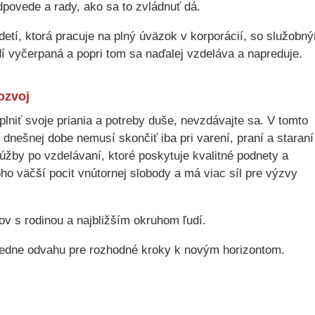
dpovede a rady, ako sa to zvládnuť dá.
detí, ktorá pracuje na plný úväzok v korporácií, so služobn
dí vyčerpaná a popri tom sa naďalej vzdeláva a napreduje.
ozvoj
plniť svoje priania a potreby duše, nevzdávajte sa. V tomto
 dnešnej dobe nemusí skončiť iba pri varení, praní a staraní
túžby po vzdelávaní, ktoré poskytuje kvalitné podnety a
o väčší pocit vnútornej slobody a má viac síl pre výzvy
hov s rodinou a najbližším okruhom ľudí.
ledne odvahu pre rozhodné kroky k novým horizontom.