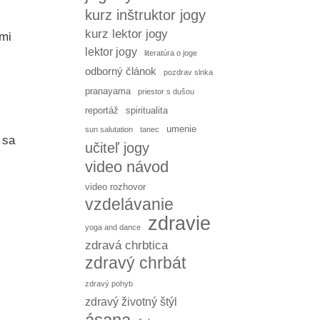
kurz inštruktor jogy
kurz lektor jogy
ými
lektor jogy
literatúra o joge
odborný článok
pozdrav slnka
pranayama
priestor s dušou
reportáž
spiritualita
umenie
sun salutation
tanec
 sa
učiteľ jogy
video návod
video rozhovor
vzdelávanie
zdravie
yoga and dance
zdravá chrbtica
zdravý chrbát
zdravý pohyb
zdravý životný štýl
ásana