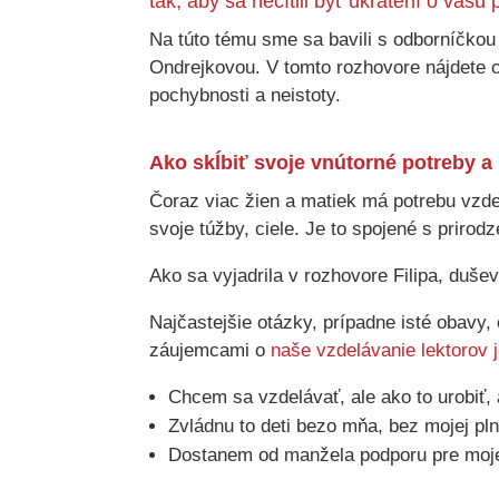
tak, aby sa necítili byť ukrátení o vaš
Na túto tému sme sa bavili s odborníčkou
Ondrejkovou. V tomto rozhovore nájdete c
pochybnosti a neistoty.
Ako skĺbiť svoje vnútorné potreby a
Čoraz viac žien a matiek má potrebu vzdel
svoje túžby, ciele. Je to spojené s prirod
Ako sa vyjadrila v rozhovore Filipa, duš
Najčastejšie otázky, prípadne isté obavy,
záujemcami o
naše vzdelávanie lektorov 
Chcem sa vzdelávať, ale ako to urobiť,
Zvládnu to deti bezo mňa, bez mojej pln
Dostanem od manžela podporu pre moje 