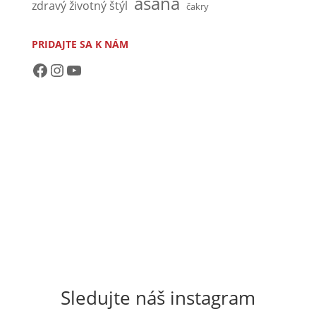
ásana
zdravý životný štýl
čakry
PRIDAJTE SA K NÁM
https://www.facebook.com/akademiaasana/?ref=bookmarks
https://www.instagram.com/akad
https://www.youtube.com/channel/UCvRmx8SqfglylSDOudCnB0Q?view_as=subscriber
Sledujte náš instagram