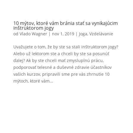
10 mýtov, ktoré vám bránia stať sa vynikajúcim
inštruktorom jogy
od
Vlado Wagner
|
nov 1, 2019
|
Joga
,
Vzdelávanie
Uvažujete o tom, že by ste sa stali inštruktorom jogy?
Alebo už lektorom ste a chceli by ste sa posunúť
ďalej? Ak by ste chceli mať zmysluplnú prácu,
podporovať telesné a duševné zdravie účastníkov
vašich kurzov, pripravili sme pre vás zhrnutie 10
mýtoch, ktoré vám...