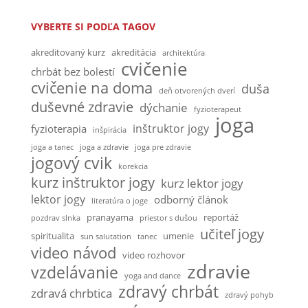
VYBERTE SI PODĽA TAGOV
akreditovaný kurz
akreditácia
architektúra
cvičenie
chrbát bez bolestí
cvičenie na doma
duša
deň otvorených dverí
duševné zdravie
dýchanie
fyzioterapeut
joga
inštruktor jogy
fyzioterapia
inšpirácia
joga a tanec
joga a zdravie
joga pre zdravie
jogový cvik
korekcia
kurz inštruktor jogy
kurz lektor jogy
lektor jogy
odborný článok
literatúra o joge
pranayama
reportáž
pozdrav slnka
priestor s dušou
učiteľ jogy
spiritualita
umenie
sun salutation
tanec
video návod
video rozhovor
zdravie
vzdelávanie
yoga and dance
zdravý chrbát
zdravá chrbtica
zdravý pohyb