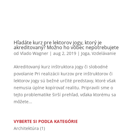
Hľadáte kurz pre lektorov jogy, ktorý je
akreditovaný? Možno ho vôbec nepotrebujete
od
Vlado Wagner
|
aug 2, 2019
|
Joga
,
Vzdelávanie
Akreditovaný kurz inštruktora jogy či slobodné
povolanie Pri realizácii kurzov pre inštruktorov či
lektorov jogy sú bežné určité predstavy, ktoré však
nemusia úplne kopírovať realitu. Pripravili sme o
tejto problematike širší prehľad, vďaka ktorému sa
môžete...
VYBERTE SI PODĽA KATEGÓRIE
Architektúra
(1)