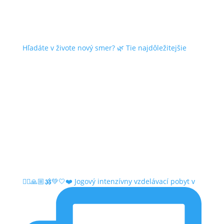
Hľadáte v živote nový smer? 🌿 Tie najdôležitejšie
🤸‍♂️🙏🏼🕉️💚🤍❤️ Jogový intenzívny vzdelávací pobyt v