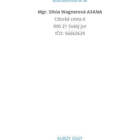
asana@asana.sk
Mgr. Silvia Wagnerová ASANA
Cibická cesta 6
900 21 Svätý Jur
IČO: 56662629
KURZY JOGY