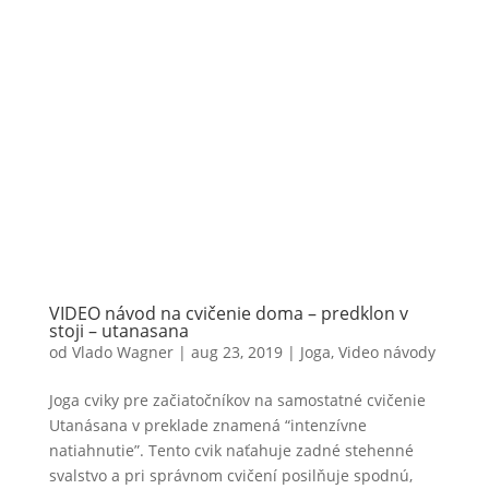
VIDEO návod na cvičenie doma – predklon v
stoji – utanasana
od
Vlado Wagner
|
aug 23, 2019
|
Joga
,
Video návody
Joga cviky pre začiatočníkov na samostatné cvičenie
Utanásana v preklade znamená “intenzívne
natiahnutie”. Tento cvik naťahuje zadné stehenné
svalstvo a pri správnom cvičení posilňuje spodnú,