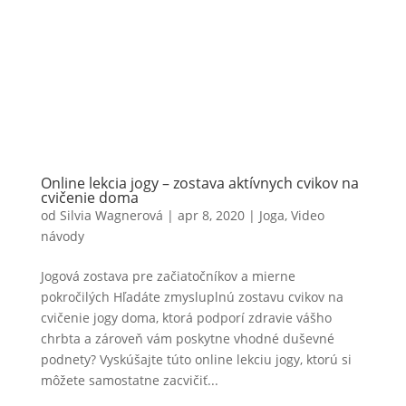
Online lekcia jogy – zostava aktívnych cvikov na
cvičenie doma
od
Silvia Wagnerová
|
apr 8, 2020
|
Joga
,
Video
návody
Jogová zostava pre začiatočníkov a mierne
pokročilých Hľadáte zmysluplnú zostavu cvikov na
cvičenie jogy doma, ktorá podporí zdravie vášho
chrbta a zároveň vám poskytne vhodné duševné
podnety? Vyskúšajte túto online lekciu jogy, ktorú si
môžete samostatne zacvičiť...