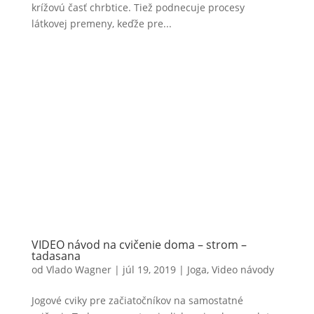
krížovú časť chrbtice. Tiež podnecuje procesy
látkovej premeny, keďže pre...
VIDEO návod na cvičenie doma – strom –
tadasana
od
Vlado Wagner
|
júl 19, 2019
|
Joga
,
Video návody
Jogové cviky pre začiatočníkov na samostatné