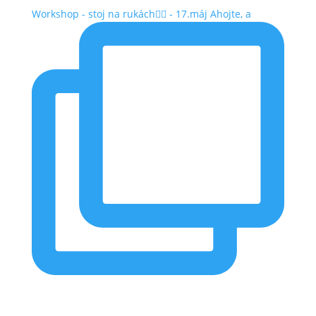
Workshop - stoj na rukách🤸‍♂️ - 17.máj Ahojte, a