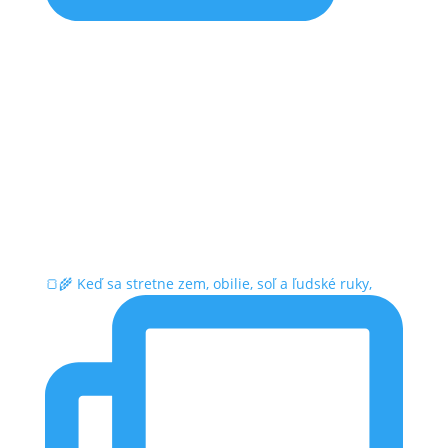
🍞🌾 Keď sa stretne zem, obilie, soľ a ľudské ruky,