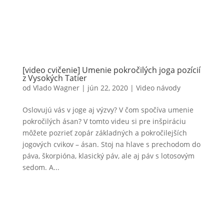
[video cvičenie] Umenie pokročilých joga pozícií
z Vysokých Tatier
od
Vlado Wagner
|
jún 22, 2020
|
Video návody
Oslovujú vás v joge aj výzvy? V čom spočíva umenie
pokročilých ásan? V tomto videu si pre inšpiráciu
môžete pozrieť zopár základných a pokročilejších
jogových cvikov – ásan. Stoj na hlave s prechodom do
páva, škorpióna, klasický páv, ale aj páv s lotosovým
sedom. A...