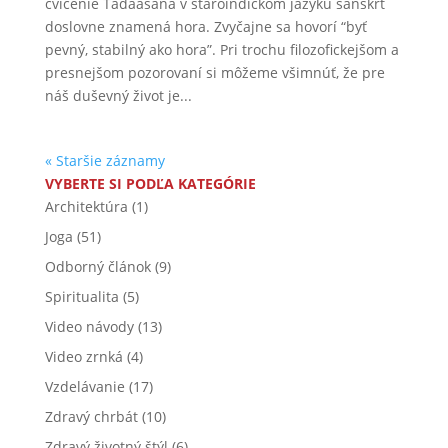
cvičenie Tadaasana v staroindickom jazyku sanskrt
doslovne znamená hora. Zvyčajne sa hovorí “byť
pevný, stabilný ako hora”. Pri trochu filozofickejšom a
presnejšom pozorovaní si môžeme všimnúť, že pre
náš duševný život je...
« Staršie záznamy
VYBERTE SI PODĽA KATEGÓRIE
Architektúra
(1)
Joga
(51)
Odborný článok
(9)
Spiritualita
(5)
Video návody
(13)
Video zrnká
(4)
Vzdelávanie
(17)
Zdravý chrbát
(10)
Zdravý životný štýl
(6)