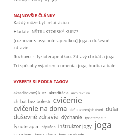
NAJNOVŠIE ČLÁNKY
Každý môže byť inšpiráciou
Hľadáte INŠTRUKTORSKÝ KURZ?
[rozhovor s psychoterapeutkou] Joga a duševné
zdravie
Rozhovor s fyzioterapeutkou: Zdravý chrbát a joga
Tri spôsoby vyjadrenia umenia: joga, hudba a balet
VYBERTE SI PODĽA TAGOV
akreditovaný kurz
akreditácia
architektúra
cvičenie
chrbát bez bolestí
cvičenie na doma
duša
deň otvorených dverí
duševné zdravie
dýchanie
fyzioterapeut
joga
inštruktor jogy
fyzioterapia
inšpirácia
joga a tanec
joga a zdravie
joga pre zdravie