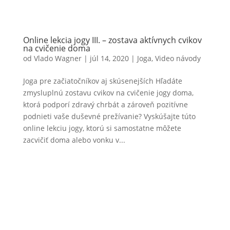
Online lekcia jogy III. – zostava aktívnych cvikov
na cvičenie doma
od
Vlado Wagner
|
júl 14, 2020
|
Joga
,
Video návody
Joga pre začiatočníkov aj skúsenejších Hľadáte
zmysluplnú zostavu cvikov na cvičenie jogy doma,
ktorá podporí zdravý chrbát a zároveň pozitívne
podnieti vaše duševné prežívanie? Vyskúšajte túto
online lekciu jogy, ktorú si samostatne môžete
zacvičiť doma alebo vonku v...