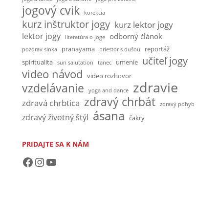
jogový cvik
korekcia
kurz inštruktor jogy
kurz lektor jogy
lektor jogy
odborný článok
literatúra o joge
pranayama
reportáž
pozdrav slnka
priestor s dušou
učiteľ jogy
spiritualita
umenie
sun salutation
tanec
video návod
video rozhovor
zdravie
vzdelávanie
yoga and dance
zdravý chrbát
zdravá chrbtica
zdravý pohyb
ásana
zdravý životný štýl
čakry
PRIDAJTE SA K NÁM
https://www.facebook.com/akademiaasana/?ref=bookmarks
https://www.instagram.com/akad
https://www.youtube.com/channel/UCvRmx8SqfglylSDOudCnB0Q?view_as=subscriber