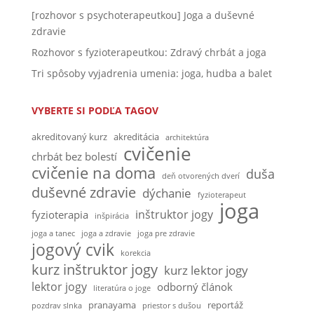
[rozhovor s psychoterapeutkou] Joga a duševné
zdravie
Rozhovor s fyzioterapeutkou: Zdravý chrbát a joga
Tri spôsoby vyjadrenia umenia: joga, hudba a balet
VYBERTE SI PODĽA TAGOV
akreditovaný kurz
akreditácia
architektúra
cvičenie
chrbát bez bolestí
cvičenie na doma
duša
deň otvorených dverí
duševné zdravie
dýchanie
fyzioterapeut
joga
inštruktor jogy
fyzioterapia
inšpirácia
joga a tanec
joga a zdravie
joga pre zdravie
jogový cvik
korekcia
kurz inštruktor jogy
kurz lektor jogy
lektor jogy
odborný článok
literatúra o joge
pranayama
reportáž
pozdrav slnka
priestor s dušou