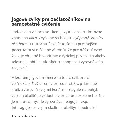
Jogové cviky pre začiatočníkov na
samostatné cvičenie
Tadaasana v staroindickom jazyku sanskrt doslovne
znamená
hora
. Zvyčajne sa hovorí
“byť pevný, stabilný
ako hora”
. Pri trochu filozofickejšom a presnejšom
pozorovaní si môžeme všimnúť, že pre náš duševný
život je vhodné hovoriť nie o fyzickej pevnosti a akoby
telesnej stabilite. Ale skôr o schopnosti vyrovnávať a
reagovať.
V jednom jogovom smere sa tento cvik preto
volá
strom
. Živý strom v prírode totiž vzpriamene
stojí, a zároveň svojimi konármi reaguje na pohyb
vetra a okolitého vzduchu v priestore okolo neho. Nie
je nedostupný, ale vyrovnáva, reaguje, resp.
interaguje so svojím okolím a okolitými podnetmi.
Ja a okolie