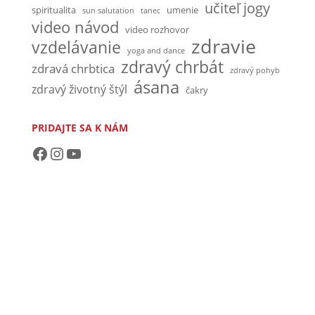
učiteľ jogy
spiritualita
umenie
sun salutation
tanec
video návod
video rozhovor
zdravie
vzdelávanie
yoga and dance
zdravý chrbát
zdravá chrbtica
zdravý pohyb
ásana
zdravý životný štýl
čakry
PRIDAJTE SA K NÁM
https://www.facebook.com/akademiaasana/?ref=bookmarks
https://www.instagram.com/akad
https://www.youtube.com/channel/UCvRmx8SqfglylSDOudCnB0Q?view_as=subscriber