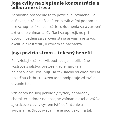
Joga cviky na zlepšenie koncentrácie a
odbúranie stresu
Zdravotné pôsobenie tejto pozície je význačné. Po
duševnej stránke pôsobí tento cvik veľmi podporne
pre schopnosť koncentrácie, ukľudnenia sa a zároveň
aktívneho vnímania. Cvičiaci sa upokojí, no pri
dobrom vedení sa zároveň stáva aj vnímavejší voči
okoliu a prostrediu, v ktorom sa nachádza.
Joga pozícia strom – telesný benefit
Po fyzickej stránke cvik podnecuje stabilizačné
kostrové svalstvo, pretože kladie nárok na
balansovanie. Posilňujú sa tak šľachy od chodidiel až
po krčnú chrbticu.
Strom
teda podporuje zdravšie
držanie tela.
Vzhľadom na svoj pokľudný, fyzicky nenáročný
charakter a dôraz na pokojné vnímanie okolia, zažíva
aj srdcovo-cievny systém isté odľahčenie a
vyrovnanie. Srdcový sval nie je pod tlakom a tak