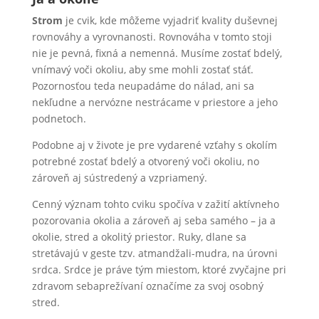
Strom
je cvik, kde môžeme vyjadriť kvality duševnej
rovnováhy a vyrovnanosti. Rovnováha v tomto stoji
nie je pevná, fixná a nemenná. Musíme zostať bdelý,
vnímavý voči okoliu, aby sme mohli zostať stáť.
Pozornosťou teda neupadáme do nálad, ani sa
nekľudne a nervózne nestrácame v priestore a jeho
podnetoch.
Podobne aj v živote je pre vydarené vzťahy s okolím
potrebné zostať bdelý a otvorený voči okoliu, no
zároveň aj sústredený a vzpriamený.
Cenný význam tohto cviku spočíva v zažití aktívneho
pozorovania okolia a zároveň aj seba samého – ja a
okolie, stred a okolitý priestor. Ruky, dlane sa
stretávajú v geste tzv. atmandžali-mudra, na úrovni
srdca. Srdce je práve tým miestom, ktoré zvyčajne pri
zdravom sebaprežívaní označíme za svoj osobný
stred.